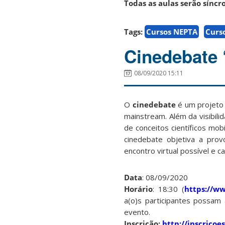
Todas as aulas serão síncr
Tags:
Cursos NEPTA
Curs
Cinedebate 
08/09/2020 15:11
O
cinedebate
é um projeto d
mainstream. Além da visibili
de conceitos científicos mo
cinedebate objetiva a pro
encontro virtual possível e
Data
: 08/09/2020
Horário
: 18:30 (
https://w
a(o)s participantes possa
evento.
Inscrição:
http://inscricoes