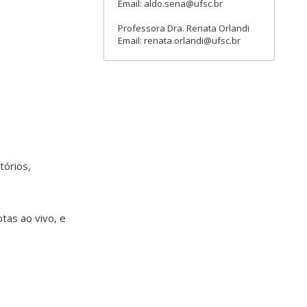
Email: aldo.sena@ufsc.br
Professora Dra. Renata Orlandi
Email: renata.orlandi@ufsc.br
tórios,
tas ao vivo, e