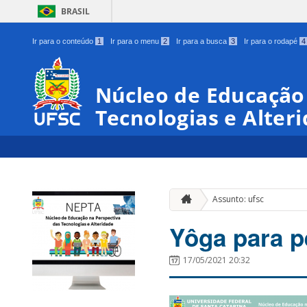
BRASIL
Ir para o conteúdo
1
Ir para o menu
2
Ir para a busca
3
Ir para o rodapé
4
Núcleo de Educação
Tecnologias e Alter
Assunto: ufsc
Yôga para p
17/05/2021 20:32