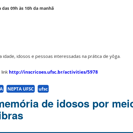
ra das 09h às 10h da manhã
a idade, idosos e pessoas interessadas na prática de yôga.
 link
http://inscricoes.ufsc.br/activities/5978
A
NEPTA UFSC
ufsc
memória de idosos por mei
ibras