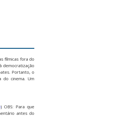
s fílmicas fora do
 à democratização
ates. Portanto, o
ca do cinema. Um
e
) OBS: Para que
entário antes do