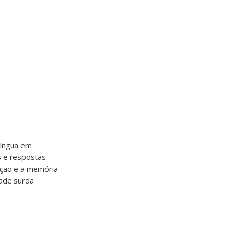
língua em
s e respostas
nção e a memória
dade surda