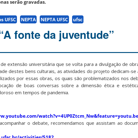
onas serão gravadas.
os UFSC
NEPTA
NEPTA UFSC
ufsc
“A fonte da juventude”
e extensão universitária que se volta para a divulgação de obra
dade destes bens culturais, as atividades do projeto dedicam-se
bilizados por essas obras, os quais são problematizados nos deb
vocação de boas conversas sobre a dimensão ética e estéti
 caloroso em tempos de pandemia.
ww.youtube.com/watch?v=4UP0Ztcm_Nw&feature=youtu.b
m acompanhar o debate, recomendamos que assistam ao docum
.ufsc.br/activities/5182