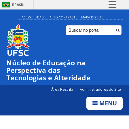
BRASIL
Simplifique!
ACESSIBILIDADE
ALTO CONTRASTE
MAPA DO SITE
Comunica BR
Participe
Acesso à informação
Legislação
Núcleo de Educação na
Canais
Perspectiva das
Tecnologias e Alteridade
Área Restrita
Administradores do Site
MENU