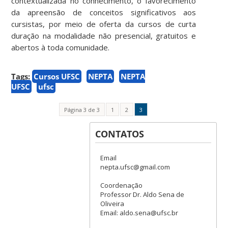
contextualizada no conhecimento, o favorecimento
da apreensão de conceitos significativos aos
cursistas, por meio de oferta da cursos de curta
duração na modalidade não presencial, gratuitos e
abertos à toda comunidade.
Tags:
Cursos UFSC
NEPTA
NEPTA
UFSC
ufsc
Página 3 de 3
1
2
3
CONTATOS
Email
nepta.ufsc@gmail.com
Coordenação
Professor Dr. Aldo Sena de
Oliveira
Email: aldo.sena@ufsc.br