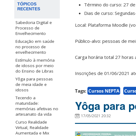
Término do curso: 27 d
TÓPICOS
RECENTES
Dias de curso: Segundas-
Sabedoria Digital e
Local: Plataforma Moodle (voc
Processo de
Envelhecimento
Público-alvo: pessoas de me
Educação em saúde
no processo de
envelhecimento
Carga horária total 27 horas 
Estímulo à memória
de idosos por meio
do Ensino de Libras
Inscrições de 01/06/2021 at
Yôga para pessoas
de meia idade e
idosos
Tags:
Cursos NEPTA
Curs
Tecendo a
Yôga para p
maturidade:
memórias afetivas no
artesanato da vida
17/05/2021 20:32
Curso Realidade
Virtual, Realidade
Aumentada e Mix