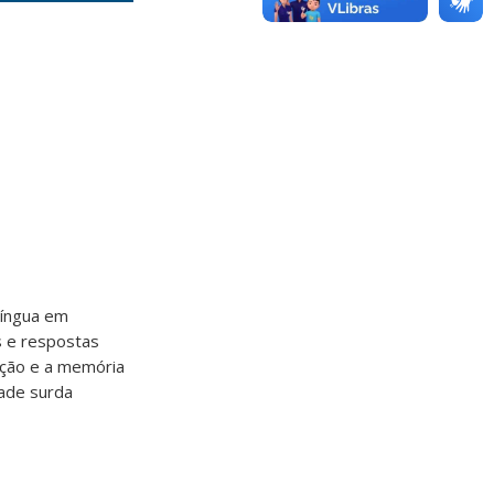
língua em
s e respostas
nção e a memória
dade surda