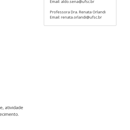
Email: aldo.sena@ufsc.br
Professora Dra. Renata Orlandi
Email: renata.orlandi@ufsc.br
, atividade
hecimento.