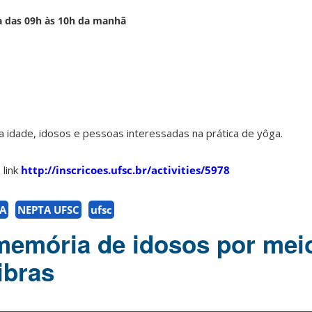
ra das 09h às 10h da manhã
a idade, idosos e pessoas interessadas na prática de yôga.
 link
http://inscricoes.ufsc.br/activities/5978
A
NEPTA UFSC
ufsc
memória de idosos por mei
ibras