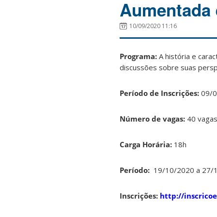
Aumentada e
10/09/2020 11:16
Programa:
A história e cara
discussões sobre suas perspe
Período de Inscrições:
09/0
Número de vagas:
40 vaga
Carga Horária:
18h
Período:
19/10/2020 a 27/
Inscrições:
http://inscrico