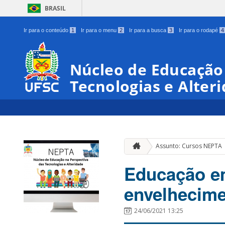
BRASIL
Ir para o conteúdo
1
Ir para o menu
2
Ir para a busca
3
Ir para o rodapé
4
Núcleo de Educação
Tecnologias e Alter
Assunto: Cursos NEPTA
Educação e
envelhecim
24/06/2021 13:25