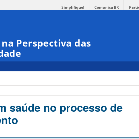
Simplifique!
Comunica BR
Parti
 na Perspectiva das
idade
m saúde no processo de
ento