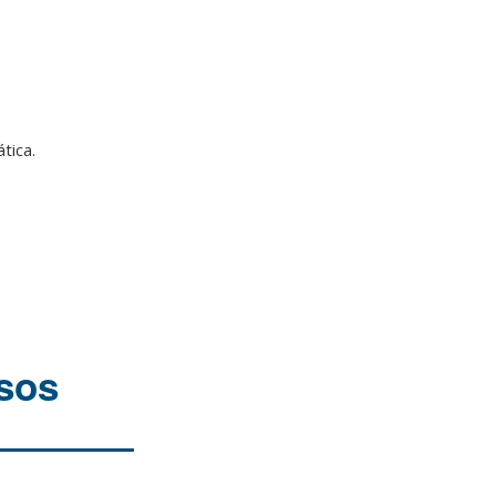
tica.
osos