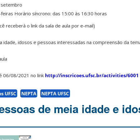
e setembro
feiras Horário síncrono: das 15:00 às 16:30 horas
ê receberá o link da sala de aula por e-mail)
ia idade, idosos e pessoas interessadas na compreensão da temá
aula
é 06/08/2021 no link
http://inscricoes.ufsc.br/activities/6001
os UFSC
NEPTA
NEPTA UFSC
essoas de meia idade e id