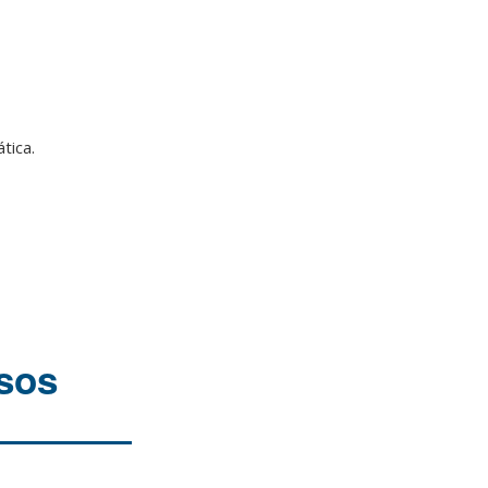
tica.
osos