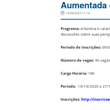
Aumentada e
10/09/2020 11:16
Programa:
A história e cara
discussões sobre suas perspe
Período de Inscrições:
09/0
Número de vagas:
40 vaga
Carga Horária:
18h
Período:
19/10/2020 a 27/
Inscrições:
http://inscrico