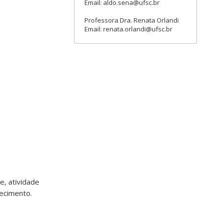
Email: aldo.sena@ufsc.br
Professora Dra. Renata Orlandi
Email: renata.orlandi@ufsc.br
, atividade
hecimento.