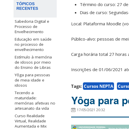
Término do curso: 27 d
TÓPICOS
RECENTES
Dias de curso: Segundas-
Sabedoria Digital e
Local: Plataforma Moodle (voc
Processo de
Envelhecimento
Público-alvo: pessoas de me
Educação em saúde
no processo de
envelhecimento
Carga horária total 27 horas 
Estímulo à memória
de idosos por meio
do Ensino de Libras
Inscrições de 01/06/2021 at
Yôga para pessoas
de meia idade e
idosos
Tags:
Cursos NEPTA
Curs
Tecendo a
Yôga para p
maturidade:
memórias afetivas no
artesanato da vida
17/05/2021 20:32
Curso Realidade
Virtual, Realidade
Aumentada e Mix