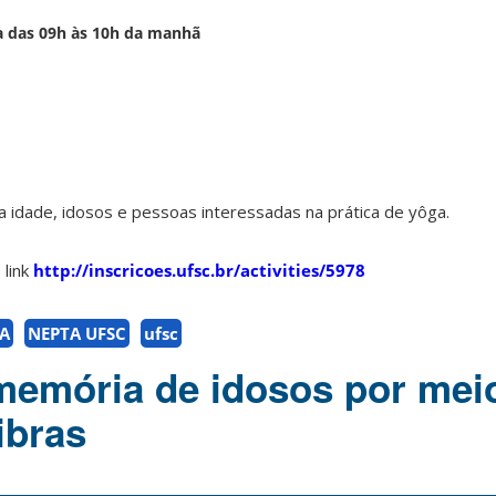
ra das 09h às 10h da manhã
a idade, idosos e pessoas interessadas na prática de yôga.
 link
http://inscricoes.ufsc.br/activities/5978
A
NEPTA UFSC
ufsc
memória de idosos por mei
ibras