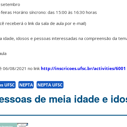
e setembro
feiras Horário síncrono: das 15:00 às 16:30 horas
ê receberá o link da sala de aula por e-mail)
ia idade, idosos e pessoas interessadas na compreensão da temá
aula
é 06/08/2021 no link
http://inscricoes.ufsc.br/activities/6001
os UFSC
NEPTA
NEPTA UFSC
essoas de meia idade e id