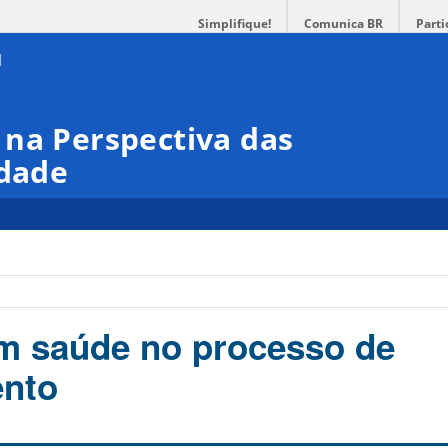
Simplifique!
Comunica BR
Parti
 na Perspectiva das
idade
m saúde no processo de
ento