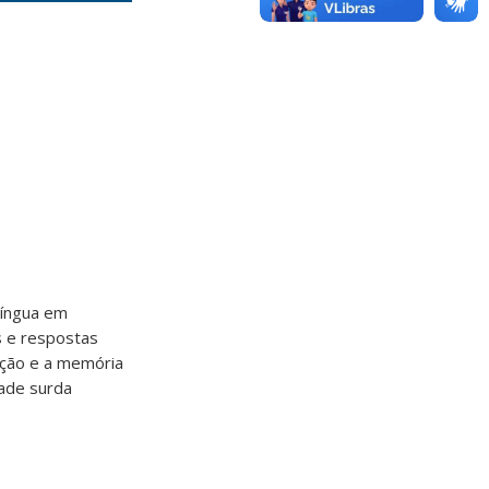
língua em
s e respostas
nção e a memória
dade surda