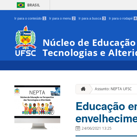
BRASIL
Ir para o conteúdo
1
Ir para o menu
2
Ir para a busca
3
Ir para o rodapé
4
Núcleo de Educação
Tecnologias e Alter
Assunto: NEPTA UFSC
Educação e
envelhecim
24/06/2021 13:25