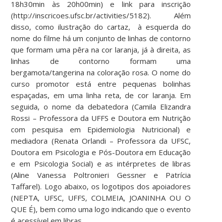
18h30min às 20h00min) e link para inscrição
(http://inscricoes.ufsc.br/activities/5182). Além
disso, como ilustração do cartaz, à esquerda do
nome do filme há um conjunto de linhas de contorno
que formam uma pêra na cor laranja, já à direita, as
linhas de contorno formam uma
bergamota/tangerina na coloração rosa. O nome do
curso promotor está entre pequenas bolinhas
espaçadas, em uma linha reta, de cor laranja. Em
seguida, o nome da debatedora (Camila Elizandra
Rossi – Professora da UFFS e Doutora em Nutrição
com pesquisa em Epidemiologia Nutricional) e
mediadora (Renata Orlandi – Professora da UFSC,
Doutora em Psicologia e Pós-Doutora em Educação
e em Psicologia Social) e as intérpretes de libras
(Aline Vanessa Poltronieri Gessner e Patrícia
Taffarel). Logo abaixo, os logotipos dos apoiadores
(NEPTA, UFSC, UFFS, COLMEIA, JOANINHA OU O
QUE É), bem como uma logo indicando que o evento
é acessível em libras.