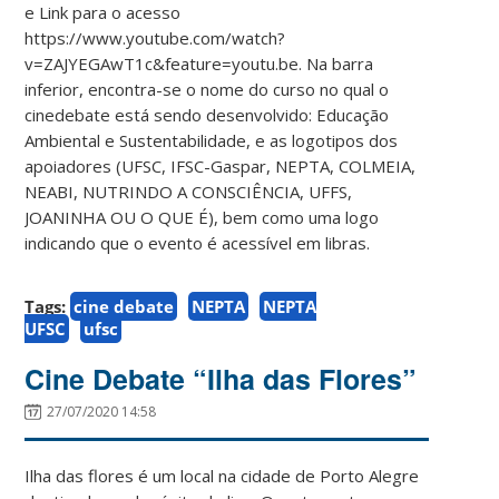
e Link para o acesso
https://www.youtube.com/watch?
v=ZAJYEGAwT1c&feature=youtu.be. Na barra
inferior, encontra-se o nome do curso no qual o
cinedebate está sendo desenvolvido: Educação
Ambiental e Sustentabilidade, e as logotipos dos
apoiadores (UFSC, IFSC-Gaspar, NEPTA, COLMEIA,
NEABI, NUTRINDO A CONSCIÊNCIA, UFFS,
JOANINHA OU O QUE É), bem como uma logo
indicando que o evento é acessível em libras.
Tags:
cine debate
NEPTA
NEPTA
UFSC
ufsc
Cine Debate “Ilha das Flores”
27/07/2020 14:58
Ilha das flores é um local na cidade de Porto Alegre