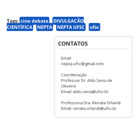
Tags:
cine debate
DIVULGAÇÃO
CIENTÍFICA
NEPTA
NEPTA UFSC
ufsc
CONTATOS
Email
nepta.ufsc@gmail.com
Coordenação
Professor Dr. Aldo Sena de
Oliveira
Email: aldo.sena@ufsc.br
Professora Dra. Renata Orlandi
Email: renata.orlandi@ufsc.br