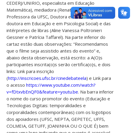
CEDERJ/UNIRIO, especialista em Educação
Matemática), mediadora (Renata Orlandi –
Professora da UFSC, Doutora em Psicologia e Pós-
doutora em Educação e em Psicologia Social) e das
intérpretes de libras (Aline Vanessa Poltronieri
Gessner e Patrícia Taffarel). Na parte inferior do
cartaz estão duas observações: “Recomendamos
que o filme seja assistido antes do evento” e,
abaixo desta observação, está escrito: a A(O)s
participantes inscrita(o)s serão certifica(o)s, e dois
links: Link para inscrição
(
http://inscricoes.ufsc.br/cinedebateela
) e Link para
o acesso
https://www.youtube.com/watch?
v=fDtxvbEnQF0&feature=youtu.be
. Na barra inferior
o nome do curso promotor do evento (Educação e
Tecnologias Digitais: temporalidades e
corporalidades contemporâneas) com os logotipos
dos apoiadores (UFSC, NEPTA, GEPETEC, UFFS,
COLMEIA, GETUFF, JOANINHA OU O QUE É) bem
como uma logo indicando que o evento é acessível