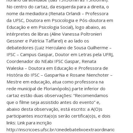
No centro do cartaz, da esquerda para a direita, o
nome da mediadora (Renata Orlandi – Professora
da UFSC, Doutora em Pscicologia e Pós-doutora em
Educação e em Psicologia Social), logo abaixo, as
intérpretes de libras (Aline Vanessa Poltronieri
Gessner e Patrícia Taffarel) e ao lado os
debatedores (Luiz Herculano de Sousa Guilherme –
IFSC – Campus Gaspar, Doutor em Letras pela UFRJ,
Coordenador do NEabi IFSC Gaspar, Renata
Waleska – Doutora em Educação e Professora de
História do IFSC – GasparNa e Rosane Nienchoter –
Mestre em educação, atua como professora na
rede municipal de Florianópolis) parte inferior do
cartaz estão duas observações: “Recomendamos
que o filme seja assistido antes do evento” e,
abaixo desta observação, está escrito: a A(O)s
participantes inscrita(o)s serão certifica(o)s, e dois
links: Link para incrição
http://inscricoes.ufsc.br/cinedebatelixoextraordinario