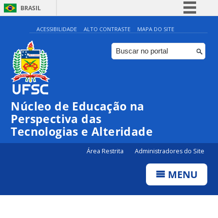
BRASIL
Simplifique!
ACESSIBILIDADE
ALTO CONTRASTE
MAPA DO SITE
Comunica BR
Participe
Acesso à informação
Legislação
Núcleo de Educação na
Canais
Perspectiva das
Tecnologias e Alteridade
Área Restrita
Administradores do Site
MENU