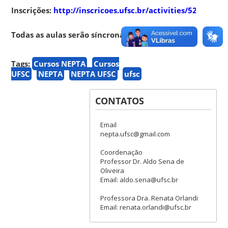
Inscrições:
http://inscricoes.ufsc.br/activities/5206
Todas as aulas serão síncronas serão gravadas.
Tags:
Cursos NEPTA
Cursos
UFSC
NEPTA
NEPTA UFSC
ufsc
CONTATOS
Email
nepta.ufsc@gmail.com
Coordenação
Professor Dr. Aldo Sena de
Oliveira
Email: aldo.sena@ufsc.br
Professora Dra. Renata Orlandi
Email: renata.orlandi@ufsc.br