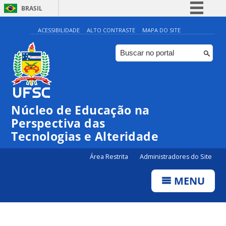
BRASIL
Simplifique!
ACESSIBILIDADE
ALTO CONTRASTE
MAPA DO SITE
Comunica BR
Participe
Acesso à informação
Legislação
Núcleo de Educação na
Canais
Perspectiva das
Tecnologias e Alteridade
Área Restrita
Administradores do Site
MENU