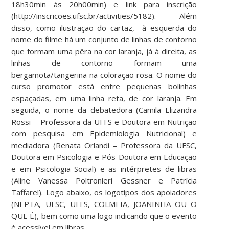
18h30min às 20h00min) e link para inscrição
(http://inscricoes.ufsc.br/activities/5182). Além
disso, como ilustração do cartaz, à esquerda do
nome do filme há um conjunto de linhas de contorno
que formam uma pêra na cor laranja, já à direita, as
linhas de contorno formam uma
bergamota/tangerina na coloração rosa. O nome do
curso promotor está entre pequenas bolinhas
espaçadas, em uma linha reta, de cor laranja. Em
seguida, o nome da debatedora (Camila Elizandra
Rossi – Professora da UFFS e Doutora em Nutrição
com pesquisa em Epidemiologia Nutricional) e
mediadora (Renata Orlandi – Professora da UFSC,
Doutora em Psicologia e Pós-Doutora em Educação
e em Psicologia Social) e as intérpretes de libras
(Aline Vanessa Poltronieri Gessner e Patrícia
Taffarel). Logo abaixo, os logotipos dos apoiadores
(NEPTA, UFSC, UFFS, COLMEIA, JOANINHA OU O
QUE É), bem como uma logo indicando que o evento
é acessível em libras.