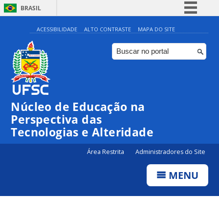
BRASIL
Simplifique!
ACESSIBILIDADE
ALTO CONTRASTE
MAPA DO SITE
Comunica BR
Participe
Acesso à informação
Legislação
Núcleo de Educação na
Canais
Perspectiva das
Tecnologias e Alteridade
Área Restrita
Administradores do Site
MENU