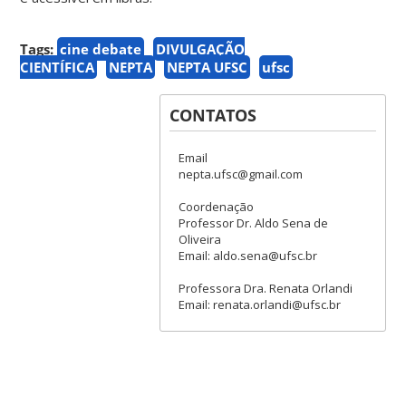
Tags:
cine debate
DIVULGAÇÃO
CIENTÍFICA
NEPTA
NEPTA UFSC
ufsc
CONTATOS
Email
nepta.ufsc@gmail.com
Coordenação
Professor Dr. Aldo Sena de
Oliveira
Email: aldo.sena@ufsc.br
Professora Dra. Renata Orlandi
Email: renata.orlandi@ufsc.br