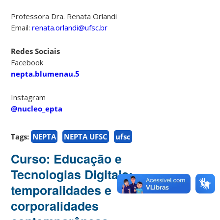
Professora Dra. Renata Orlandi
Email:
renata.orlandi@ufsc.br
Redes Sociais
Facebook
nepta.blumenau.5
Instagram
@nucleo_epta
Tags:
NEPTA
NEPTA UFSC
ufsc
Curso: Educação e
Tecnologias Digitais:
temporalidades e
corporalidades