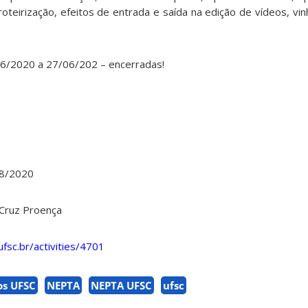
roteirização, efeitos de entrada e saída na edição de vídeos, vi
6/2020 a 27/06/202 – encerradas!
s
8/2020
Cruz Proença
.ufsc.br/activities/4701
os UFSC
NEPTA
NEPTA UFSC
ufsc