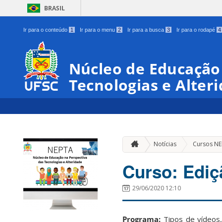
BRASIL
Ir para o conteúdo
1
Ir para o menu
2
Ir para a busca
3
Ir para o rodapé
4
Núcleo de Educação
Tecnologias e Alter
Notícias
Cursos N
Curso: Ediç
29/06/2020 12:10
Programa:
Tipos de vídeos,