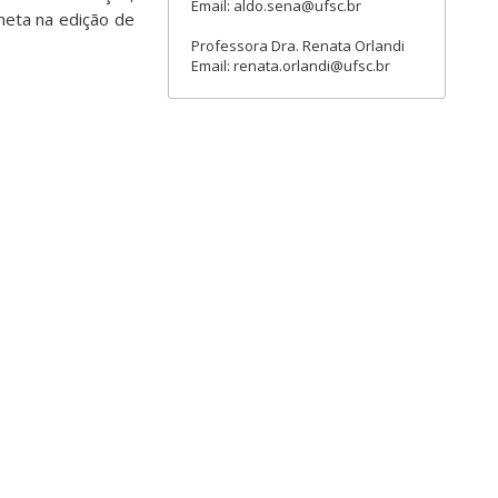
Email: aldo.sena@ufsc.br
nheta na edição de
Professora Dra. Renata Orlandi
Email: renata.orlandi@ufsc.br