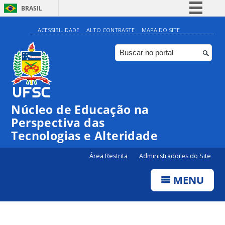
BRASIL
Simplifique!
ACESSIBILIDADE
ALTO CONTRASTE
MAPA DO SITE
Comunica BR
Participe
Acesso à informação
Legislação
Núcleo de Educação na
Canais
Perspectiva das
Tecnologias e Alteridade
Área Restrita
Administradores do Site
MENU