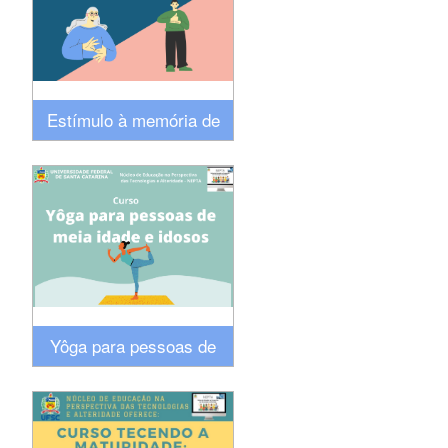
Estímulo à memória de
idosos por meio do Ensino
de Libras
Yôga para pessoas de
meia idade e idosos