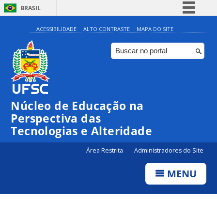
BRASIL
Simplifique!
ACESSIBILIDADE
ALTO CONTRASTE
MAPA DO SITE
Comunica BR
Participe
Acesso à informação
Legislação
Núcleo de Educação na
Canais
Perspectiva das
Tecnologias e Alteridade
Área Restrita
Administradores do Site
MENU