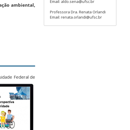
Email: aldo.sena@ufsc.br
cação ambiental,
Professora Dra. Renata Orlandi
Email: renata.orlandi@ufsc.br
sidade Federal de