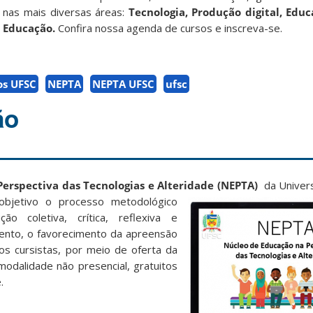
 nas mais diversas áreas:
Tecnologia, Produção digital, Edu
 Educação.
Confira nossa agenda de cursos e inscreva-se.
os UFSC
NEPTA
NEPTA UFSC
ufsc
ão
erspectiva das Tecnologias e Alteridade (NEPTA)
da Univer
objetivo o processo metodológico
o coletiva, crítica, reflexiva e
mento, o favorecimento da apreensão
aos cursistas, por meio de oferta da
modalidade não presencial, gratuitos
.