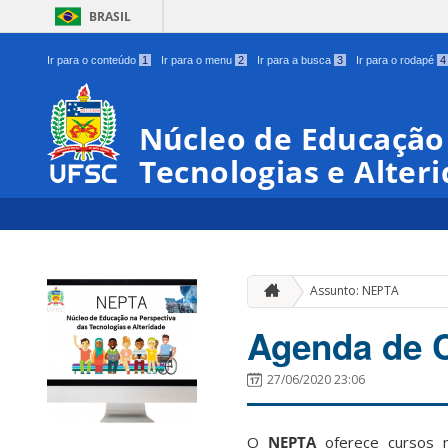
BRASIL
Ir para o conteúdo
1
Ir para o menu
2
Ir para a busca
3
Ir para o rodapé
4
Núcleo de Educação
Tecnologias e Alter
Assunto: NEPTA
Agenda de 
27/06/2020 23:06
O
NEPTA
oferece cursos n