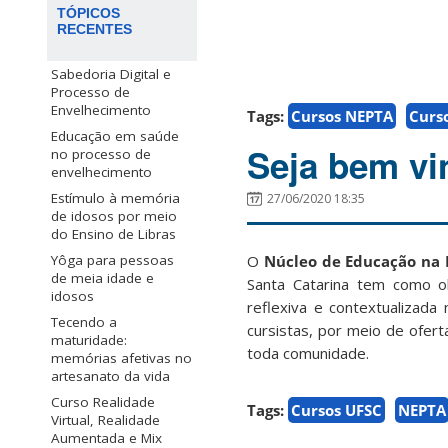
TÓPICOS
RECENTES
Sabedoria Digital e
Processo de
Envelhecimento
Tags:
Cursos NEPTA
Curs
Educação em saúde
Seja bem vi
no processo de
envelhecimento
Estímulo à memória
27/06/2020 18:35
de idosos por meio
do Ensino de Libras
O
Núcleo de Educação na P
Yôga para pessoas
de meia idade e
Santa Catarina tem como ob
idosos
reflexiva e contextualizada
Tecendo a
cursistas, por meio de ofert
maturidade:
toda comunidade.
memórias afetivas no
artesanato da vida
Curso Realidade
Tags:
Cursos UFSC
NEPTA
Virtual, Realidade
Aumentada e Mix