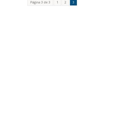
Página 3 de 3
1
2
3